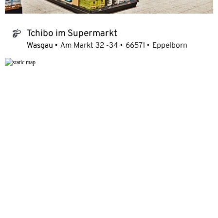
Tchibo im Supermarkt
tchibo_logo
Wasgau
Am Markt 32 -34
66571
Eppelborn