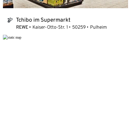
Tchibo im Supermarkt
tchibo_logo
REWE
Kaiser-Otto-Str. 1
50259
Pulheim