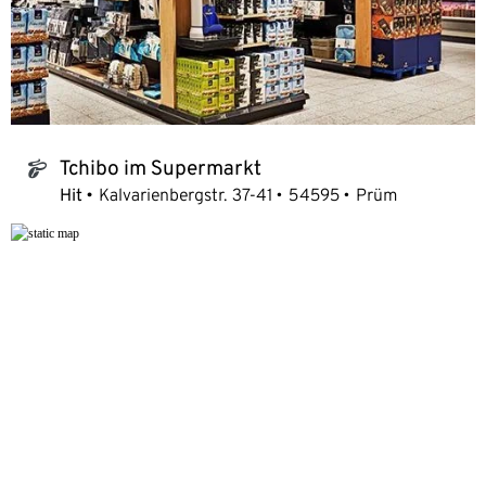
Tchibo im Supermarkt
tchibo_logo
Hit
Kalvarienbergstr. 37-41
54595
Prüm