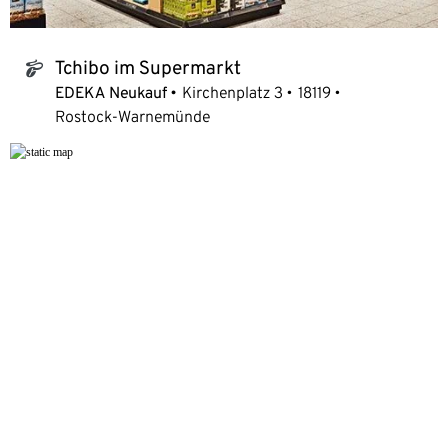
Tchibo im Supermarkt
tchibo_logo
EDEKA Neukauf
Kirchenplatz 3
18119
Rostock-Warnemünde