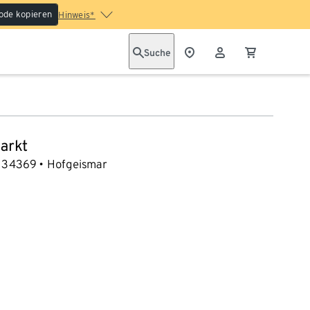
ode kopieren
Hinweis*
Suche
arkt
34369
Hofgeismar