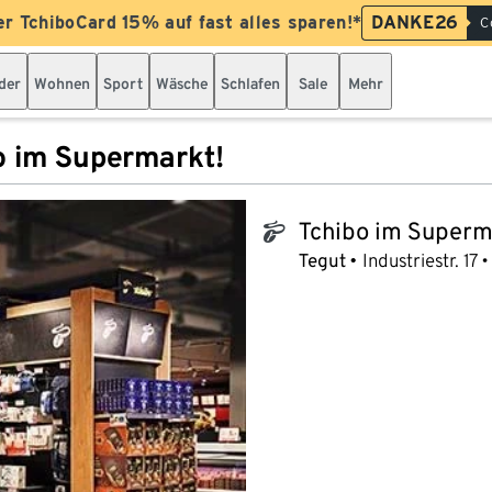
er TchiboCard 15% auf fast alles sparen!*
DANKE26
C
der
Wohnen
Sport
Wäsche
Schlafen
Sale
Mehr
o im Supermarkt!
Tchibo im Superm
tchibo_logo
Tegut
Industriestr. 17