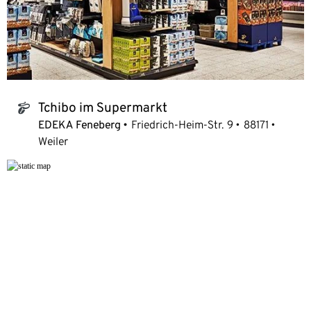
Tchibo im Supermarkt
tchibo_logo
EDEKA Feneberg
Friedrich-Heim-Str. 9
88171
Weiler