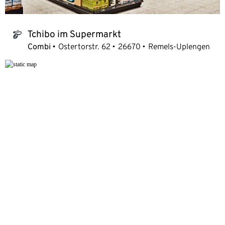
Tchibo im Supermarkt
tchibo_logo
Combi
Ostertorstr. 62
26670
Remels-Uplengen