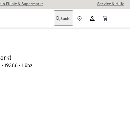
 in Filiale & Supermarkt
Service & Hilfe
Suche
arkt
1
19386
Lübz