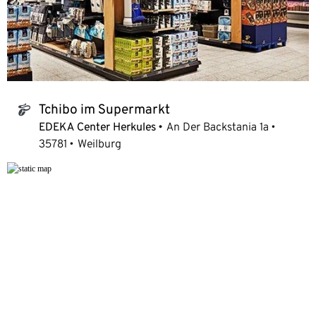
Tchibo im Supermarkt
tchibo_logo
EDEKA Center Herkules
An Der Backstania 1a
35781
Weilburg