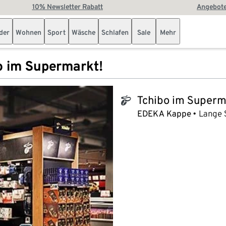
10% Newsletter Rabatt
Angebote
der
Wohnen
Sport
Wäsche
Schlafen
Sale
Mehr
o im Supermarkt!
Tchibo im Superm
tchibo_logo
EDEKA Kappe
Lange S