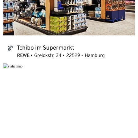
Tchibo im Supermarkt
tchibo_logo
REWE
Grelckstr. 34
22529
Hamburg