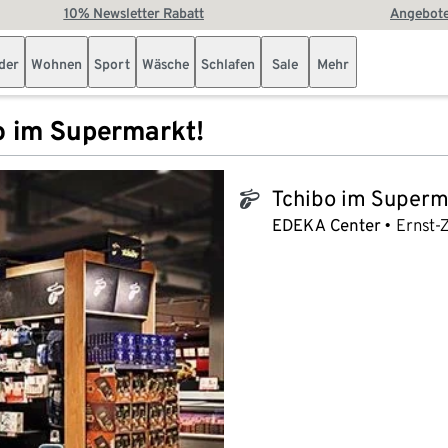
10% Newsletter Rabatt
Angebote
der
Wohnen
Sport
Wäsche
Schlafen
Sale
Mehr
o im Supermarkt!
Tchibo im Superm
tchibo_logo
EDEKA Center
Ernst-Z