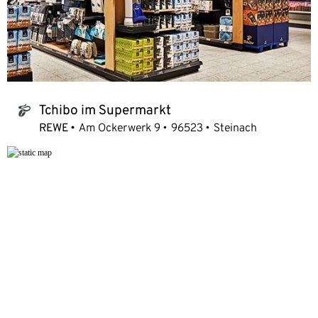
Tchibo im Supermarkt
tchibo_logo
REWE
Am Ockerwerk 9
96523
Steinach