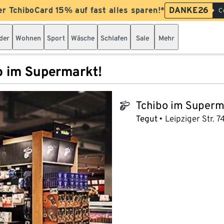
er TchiboCard 15% auf fast alles sparen!*
DANKE26
C
der
Wohnen
Sport
Wäsche
Schlafen
Sale
Mehr
o im Supermarkt!
Tchibo im Superm
tchibo_logo
Tegut
Leipziger Str. 7