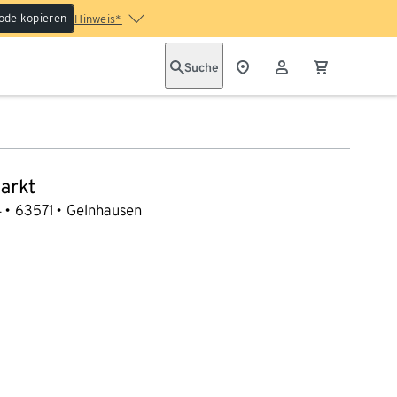
ode kopieren
Hinweis*
Suche
arkt
4
63571
Gelnhausen