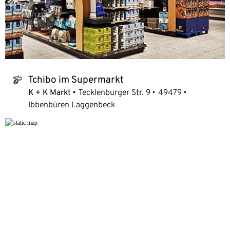
Tchibo im Supermarkt
tchibo_logo
K + K Markt
Tecklenburger Str. 9
49479
Ibbenbüren Laggenbeck