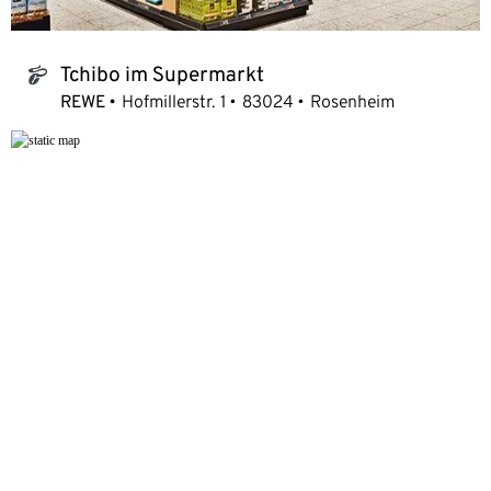
Tchibo im Supermarkt
tchibo_logo
REWE
Hofmillerstr. 1
83024
Rosenheim