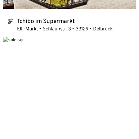
Tchibo im Supermarkt
tchibo_logo
Elli-Markt
Schlaunstr. 3
33129
Delbrück