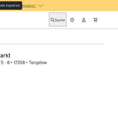
ode kopieren
Hinweis*
Suche
arkt
 5 - 8
17358
Torgelow