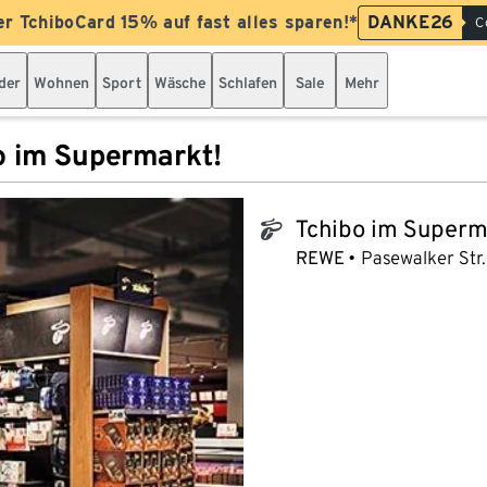
er TchiboCard 15% auf fast alles sparen!*
DANKE26
C
der
Wohnen
Sport
Wäsche
Schlafen
Sale
Mehr
o im Supermarkt!
Tchibo im Superm
tchibo_logo
REWE
Pasewalker Str.