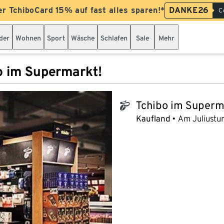
er TchiboCard 15% auf fast alles sparen!*
DANKE26
C
der
Wohnen
Sport
Wäsche
Schlafen
Sale
Mehr
o im Supermarkt!
Tchibo im Superm
tchibo_logo
Kaufland
Am Juliustu