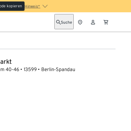
ode kopieren
Hinweis*
Suche
arkt
rm 40-46
13599
Berlin-Spandau