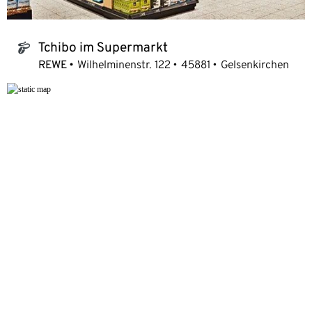
Tchibo im Supermarkt
tchibo_logo
REWE
Wilhelminenstr. 122
45881
Gelsenkirchen