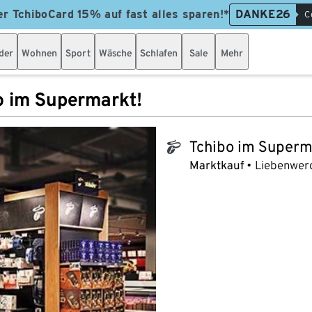
er TchiboCard 15% auf fast alles sparen!*
DANKE26
C
der
Wohnen
Sport
Wäsche
Schlafen
Sale
Mehr
o im Supermarkt!
Tchibo im Superm
tchibo_logo
Marktkauf
Liebenwer