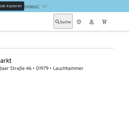
ode kopieren
Hinweis*
Suche
arkt
daer Straße 46
01979
Lauchhammer