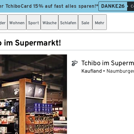
er TchiboCard 15% auf fast alles sparen!*
DANKE26
C
der
Wohnen
Sport
Wäsche
Schlafen
Sale
Mehr
o im Supermarkt!
Tchibo im Superm
tchibo_logo
Kaufland
Naumburger 