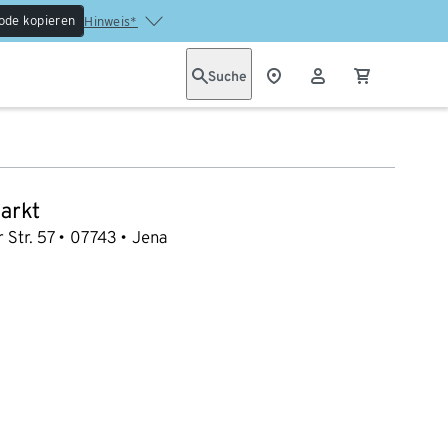
ode kopieren
Hinweis*
Suche
arkt
Str. 57
07743
Jena