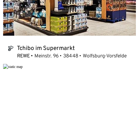
Tchibo im Supermarkt
tchibo_logo
REWE
Meinstr. 96
38448
Wolfsburg-Vorsfelde