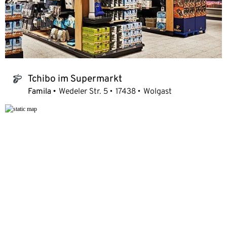
Tchibo im Supermarkt
tchibo_logo
Famila
Wedeler Str. 5
17438
Wolgast