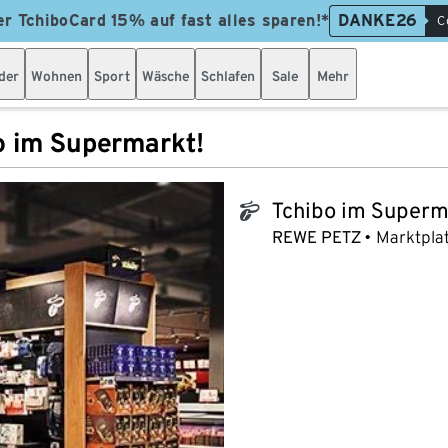
er TchiboCard 15% auf fast alles sparen!*
DANKE26
C
der
Wohnen
Sport
Wäsche
Schlafen
Sale
Mehr
o im Supermarkt!
Tchibo im Superm
tchibo_logo
REWE PETZ
Marktpla