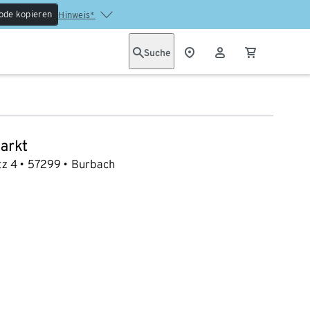
ode kopieren
Hinweis*
Suche
arkt
tz 4
57299
Burbach