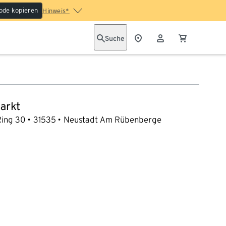
ode kopieren
Hinweis*
Suche
arkt
Ring 30
31535
Neustadt Am Rübenberge