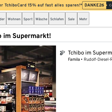
er TchiboCard 15% auf fast alles sparen!*
DANKE26
C
der
Wohnen
Sport
Wäsche
Schlafen
Sale
Mehr
o im Supermarkt!
Tchibo im Superm
tchibo_logo
Famila
Rudolf-Diesel-