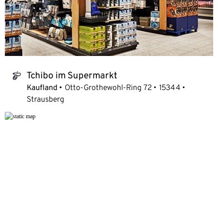
Tchibo im Supermarkt
tchibo_logo
Kaufland
Otto-Grothewohl-Ring 72
15344
Strausberg