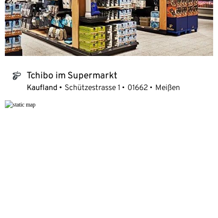
Tchibo im Supermarkt
tchibo_logo
Kaufland
Schützestrasse 1
01662
Meißen