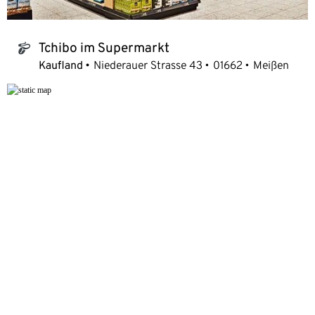
Tchibo im Supermarkt
tchibo_logo
Kaufland
Niederauer Strasse 43
01662
Meißen