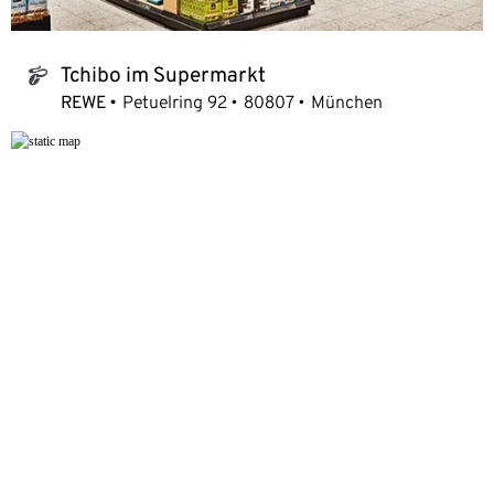
Tchibo im Supermarkt
tchibo_logo
REWE
Petuelring 92
80807
München