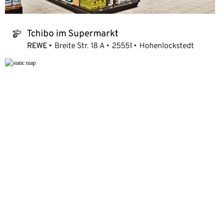
Tchibo im Supermarkt
tchibo_logo
REWE
Breite Str. 18 A
25551
Hohenlockstedt