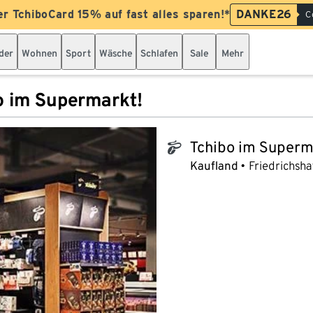
er TchiboCard 15% auf fast alles sparen!*
DANKE26
C
der
Wohnen
Sport
Wäsche
Schlafen
Sale
Mehr
o im Supermarkt!
Tchibo im Superm
tchibo_logo
Kaufland
Friedrichsha