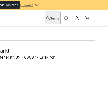
ode kopieren
Hinweis*
Suche
arkt
fenerstr. 39
88097
Eriskirch