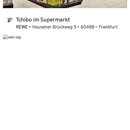
Tchibo im Supermarkt
tchibo_logo
REWE
Hausener Brückweg 5
60488
Frankfurt