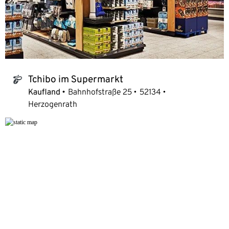
Tchibo im Supermarkt
tchibo_logo
Kaufland
Bahnhofstraße 25
52134
Herzogenrath