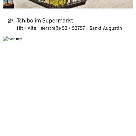
Tchibo im Supermarkt
tchibo_logo
Hit
Alte Heerstraße 53
53757
Sankt Augustin