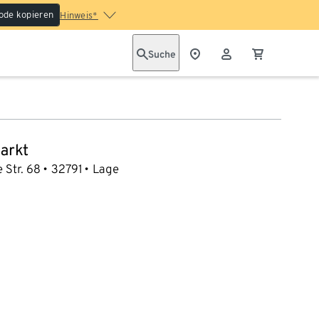
ode kopieren
Hinweis*
Suche
arkt
 Str. 68
32791
Lage