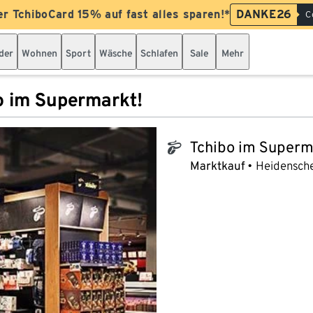
er TchiboCard 15% auf fast alles sparen!*
DANKE26
C
der
Wohnen
Sport
Wäsche
Schlafen
Sale
Mehr
o im Supermarkt!
Tchibo im Superm
tchibo_logo
Marktkauf
Heidensche