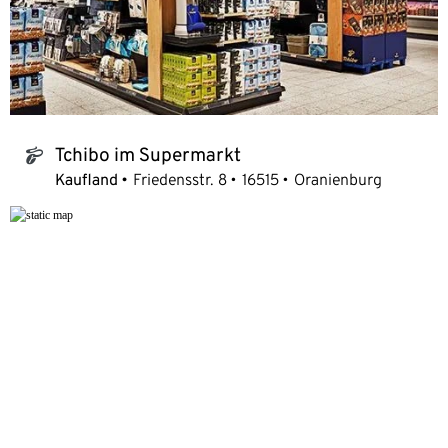
Tchibo im Supermarkt
tchibo_logo
Kaufland
Friedensstr. 8
16515
Oranienburg