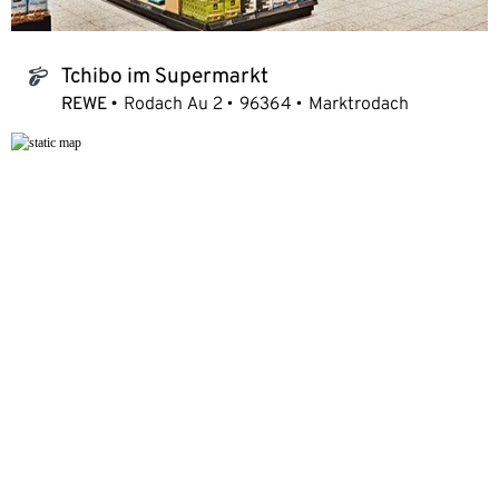
Tchibo im Supermarkt
tchibo_logo
REWE
Rodach Au 2
96364
Marktrodach