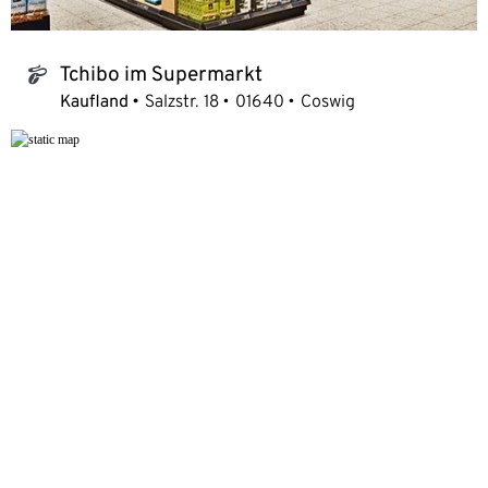
Tchibo im Supermarkt
tchibo_logo
Kaufland
Salzstr. 18
01640
Coswig