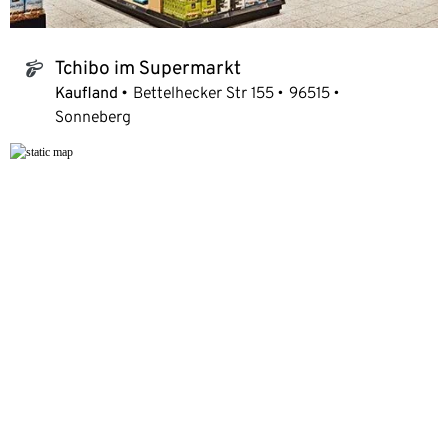
Tchibo im Supermarkt
tchibo_logo
Kaufland
Bettelhecker Str 155
96515
Sonneberg