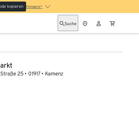
ode kopieren
Hinweis*
Suche
arkt
-Straße 25
01917
Kamenz