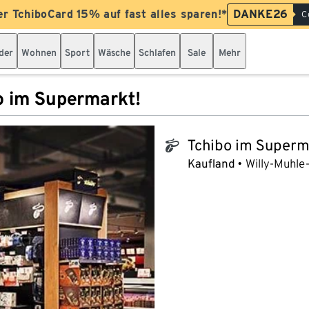
er TchiboCard 15% auf fast alles sparen!*
DANKE26
C
der
Wohnen
Sport
Wäsche
Schlafen
Sale
Mehr
o im Supermarkt!
Tchibo im Superm
tchibo_logo
Kaufland
Willy-Muhle