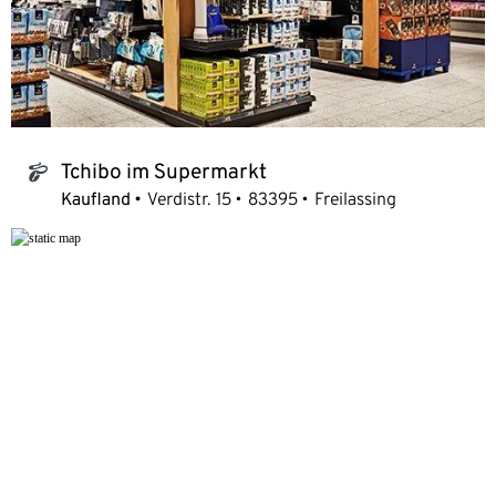
Tchibo im Supermarkt
tchibo_logo
Kaufland
Verdistr. 15
83395
Freilassing