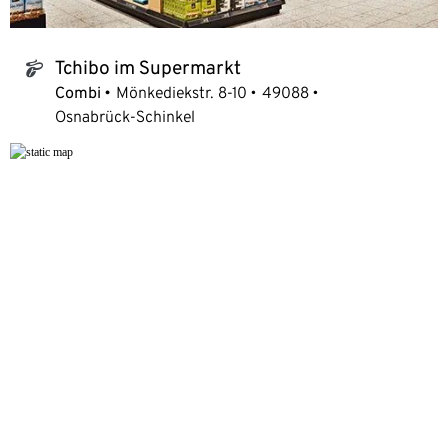
Tchibo im Supermarkt
tchibo_logo
Combi
Mönkediekstr. 8-10
49088
Osnabrück-Schinkel