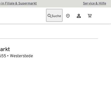
 in Filiale & Supermarkt
Service & Hilfe
Suche
arkt
655
Westerstede