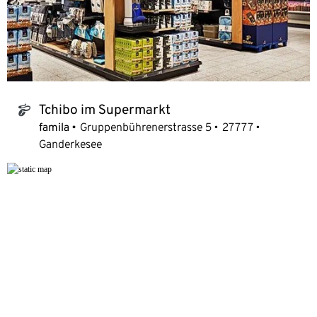
Tchibo im Supermarkt
tchibo_logo
famila
Gruppenbührenerstrasse 5
27777
Ganderkesee