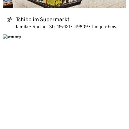
Tchibo im Supermarkt
tchibo_logo
famila
Rheiner Str. 115-121
49809
Lingen-Ems