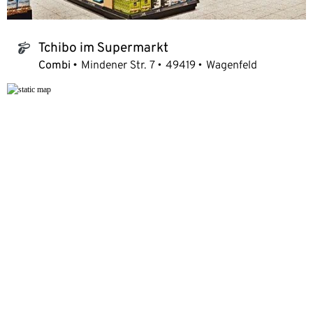
Tchibo im Supermarkt
tchibo_logo
Combi
Mindener Str. 7
49419
Wagenfeld