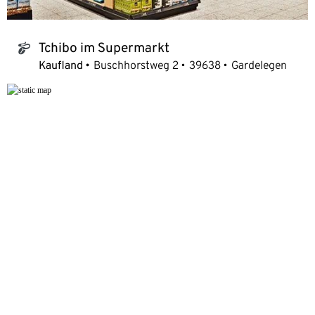
Tchibo im Supermarkt
tchibo_logo
Kaufland
Buschhorstweg 2
39638
Gardelegen