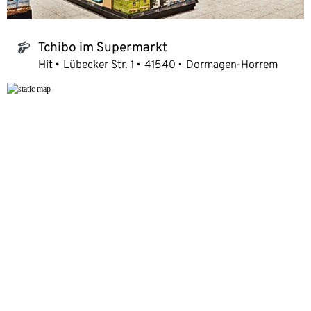
Tchibo im Supermarkt
tchibo_logo
Hit
Lübecker Str. 1
41540
Dormagen-Horrem