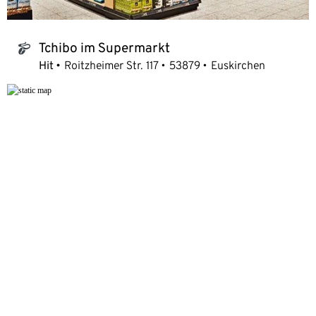
Tchibo im Supermarkt
tchibo_logo
Hit
Roitzheimer Str. 117
53879
Euskirchen